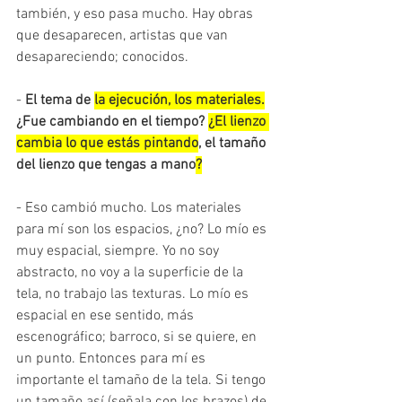
también, y eso pasa mucho. Hay obras 
que desaparecen, artistas que van 
desapareciendo; conocidos. 
- 
El tema de 
la ejecución, los materiales.
¿Fue cambiando en el tiempo? 
¿El lienzo 
cambia lo que estás pintando
, el tamaño 
del lienzo que tengas a mano
?
- Eso cambió mucho. Los materiales 
para mí son los espacios, ¿no? Lo mío es 
muy espacial, siempre. Yo no soy 
abstracto, no voy a la superficie de la 
tela, no trabajo las texturas. Lo mío es 
espacial en ese sentido, más 
escenográfico; barroco, si se quiere, en 
un punto. Entonces para mí es 
importante el tamaño de la tela. Si tengo 
un tamaño así (señala con los brazos) de 