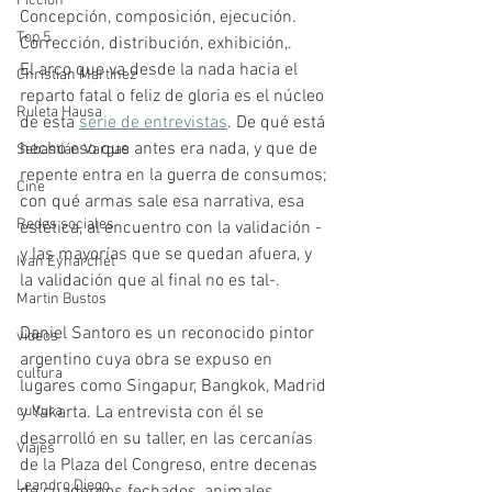
Ficción
Concepción, composición, ejecución. 
Top 5
Corrección, distribución, exhibición,. 
El arco que va desde la nada hacia el 
Christian Martinez
reparto fatal o feliz de gloria es el núcleo 
Ruleta Hausa
de esta 
serie de entrevistas
. De qué está 
hecho eso que antes era nada, y que de 
Sebastián Vargas
repente entra en la guerra de consumos; 
Cine
con qué armas sale esa narrativa, esa 
Redes sociales
estética, al encuentro con la validación -
y las mayorías que se quedan afuera, y 
Ivan Eyharchet
la validación que al final no es tal-.
Martin Bustos
Daniel Santoro es un reconocido pintor 
videos
argentino cuya obra se expuso en 
cultura
lugares como Singapur, Bangkok, Madrid 
cultura
y Yakarta. La entrevista con él se 
desarrolló en su taller, en las cercanías 
Viajes
de la Plaza del Congreso, entre decenas 
Leandro Diego