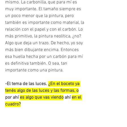
mismo. La carbonilla, que para mí es 
muy importante. El tamaño siempre es 
un poco menor que la pintura, pero 
también es importante como material, la 
relación con el papel y con el carbón. Lo 
más primitivo, la pintura neolítica, ¿no? 
Algo que deja un trazo. De hecho, yo soy 
más bien dibujante encima. Entonces 
esa huella hecha por un carbón para mí 
es definitiva también. O sea, tan 
importante como una pintura.
-El tema de las luces. 
¿En el boceto ya 
tenés algo de las luces y las formas, o
por ahí 
es algo que vas viendo
 ahí 
en el 
cuadro?
-Ya va incorporado. Si va a haber 
modelado (modelado en el sentido 