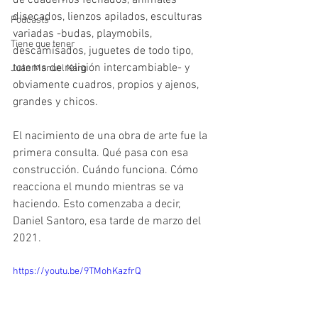
de cuadernos fechados, animales 
disecados, lienzos apilados, esculturas 
Podcasts
variadas -budas, playmobils, 
Tiene que tener
descamisados, juguetes de todo tipo, 
totems de religión intercambiable- y 
Juan Manuel Karg
obviamente cuadros, propios y ajenos, 
grandes y chicos.
El nacimiento de una obra de arte fue la 
primera consulta. Qué pasa con esa 
construcción. Cuándo funciona. Cómo 
reacciona el mundo mientras se va 
haciendo. Esto comenzaba a decir, 
Daniel Santoro, esa tarde de marzo del 
2021.
https://youtu.be/9TMohKazfrQ