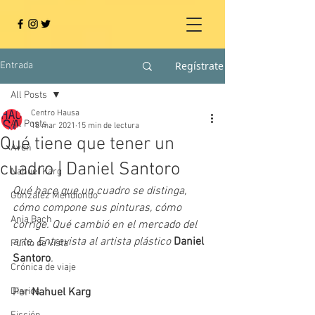
Regístrate
Entrada
All Posts
Centro Hausa
All Posts
18 mar 2021
15 min de lectura
Qué tiene que tener un
Aven
cuadro | Daniel Santoro
Nahuel Karg
Qué hace que un cuadro se distinga, 
González Mendiondo
cómo compone sus pinturas, cómo 
Ania Bach
corrige. Qué cambió en el mercado del 
arte. Entrevista al artista plástico 
Daniel 
Punto de vista
Santoro
.
Crónica de viaje
Diarios
Por 
Nahuel Karg